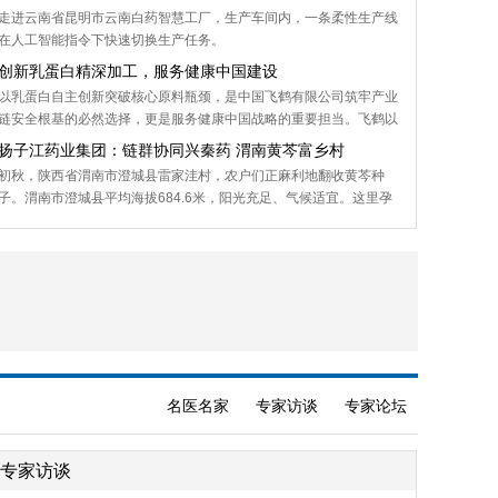
走进云南省昆明市云南白药智慧工厂，生产车间内，一条柔性生产线
在人工智能指令下快速切换生产任务。
创新乳蛋白精深加工，服务健康中国建设
以乳蛋白自主创新突破核心原料瓶颈，是中国飞鹤有限公司筑牢产业
链安全根基的必然选择，更是服务健康中国战略的重要担当。飞鹤以
乳蛋白精深加工为突破口，持续精进营养科研，完善全龄营养布局，
扬子江药业集团：链群协同兴秦药 渭南黄芩富乡村
为中国乳业高质量发展积蓄内生动力。
初秋，陕西省渭南市澄城县雷家洼村，农户们正麻利地翻收黄芩种
子。渭南市澄城县平均海拔684.6米，阳光充足、气候适宜。这里孕
育的黄芩品质出众，是“陕西十大秦药”之一，其有效成分黄芩苷含量
可达12%—15%。
名医名家
专家访谈
专家论坛
专家访谈