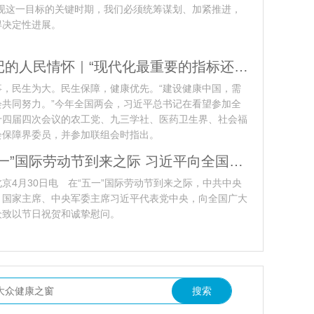
实现这一目标的关键时期，我们必须统筹谋划、加紧推进，
得决定性进展。
总书记的人民情怀｜“现代化最重要的指标还是人民健康”
事，民生为大。民生保障，健康优先。“建设健康中国，需
会共同努力。”今年全国两会，习近平总书记在看望参加全
十四届四次会议的农工党、九三学社、医药卫生界、社会福
会保障界委员，并参加联组会时指出。
在“五一”国际劳动节到来之际 习近平向全国广大劳动群众致以节日祝贺和诚挚慰问
京4月30日电 在“五一”国际劳动节到来之际，中共中央
、国家主席、中央军委主席习近平代表党中央，向全国广大
众致以节日祝贺和诚挚慰问。
饮领健康 首届液态辅酶Q10健康应用发展大会在江苏徐州圆满举办