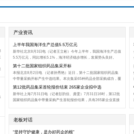
产业资讯
上半年我国海洋生产总值5.5万亿元
哪
新华社北京8月3日电（记者王立彬）今年上半年，我国海洋生产总值
在
5.5万亿元，同比增长5.1%，海洋经济稳步增长，发展势头良好。
第十二批国家组织药品集采开标
保
本报北京8月2日电 （记者孙秀艳）近日，第十二批国家组织药品集
中带量采购开标产生中选结果。本次集采65种药品全部采购成功，覆
盖抗感染、抗肿瘤、抗血栓、降血糖、降血压、降血脂、风湿免疫、
第12批药品集采首轮报价结束 265家企业拟中选
消炎镇痛等领域常用药品。全国共4.5万家医药机构报量，医药企业
新华社上海7月31日电（记者彭韵佳、龚雯）7月31日16时，第12批
总
积极参与本次集采，327家企业的521个产品获得拟中选资格。
国家组织药品集中带量采购产生首轮报价结果，共有265家企业直接
获得拟中选资格。
老板对话
“坚持守护健康，是办好药企的根”