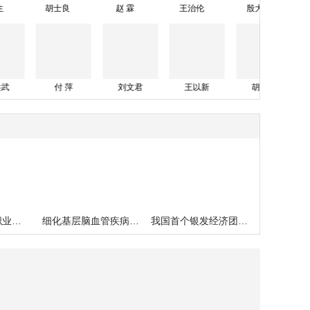
赵 霖
王治伦
殷大奎
于智敏
林
王兴林
王洪武
付 萍
刘文君
王以新
第24个全国《职业病防治法》宣传周启动仪式在长春举行
细化基层脑血管疾病中医管理培训班在京举办
我国首个银发经济团体标准发布