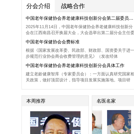
分会介绍
战略合作
中国老年保健协会养老健康科技创新分会第二届委员名单
2025年11月14日，中国老年保健协会养老健康科技创新分
会在江西南昌召开换届大会，大会选举出第二届分会主任
员、副主任委员、秘书长、常务委员，名单公布如下：
中国老年保健协会会费标准
根据《国家发展改革委、民政部、财政部、国资委关于进
步规范行业协会商会收费管理的意见》（发改经体
〔2017〕1999号），切实落实“减轻企业负担”、“合理设置
中国老年保健协会养老健康科技创新分会具体工作
会费档次，一般不超过4级”等要求，中国老年保健协会会
建立老龄健康智库（专家委员会）：一方面认真研究国家
设定为4级会费（会长单位、理事单位、团体会员单位和个
关政策，做好顶层设计，指导项目发展实施落地。项目研
人会员），具体会费档次和标准如下：
究：对接政府相关资源，承接国家老龄健康相关最大课题
项目，为国家制定政策提供参考方案；对接社会相关资源
承接社会企业的相关课题或研究项目。行业标准起草制定
本周推荐
名医名家
目前老龄健康方面的标准严重缺乏，分会将组织专家制定
系列老龄健康标准。科技创新产品研发：组织相关企业，
大科研力度，研究一系列功效（功能）好，科技含量高，
场前景广阔的适老健康用品，满足老龄化社会的需要。