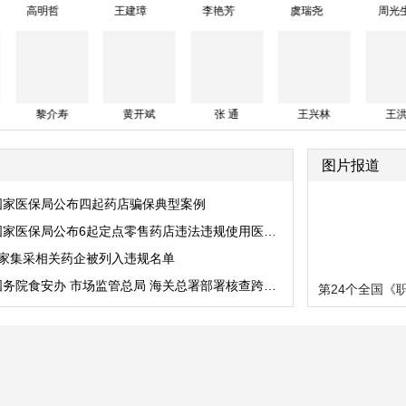
王建璋
李艳芳
虞瑞尧
周光生
胡士良
陈 竺
黎介寿
黄开斌
张 通
图片报道
国家医保局公布四起药店骗保典型案例
国家医保局公布6起定点零售药店违法违规使用医保基金典型案例
4家集采相关药企被列入违规名单
国务院食安办 市场监管总局 海关总署部署核查跨境电商进口“优思益”保健品违规营销行为