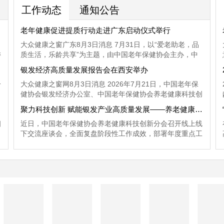
工作动态
通知公告
老年健康促进提质行动走进广东启动仪式举行
大众健康之窗广东8月3日消息 7月31日，以“爱老助老，品
委
质生活，乐龄共享”为主题，由中国老年保健协会主办，中
国老年保健协会养老健康科技创新分会、中国老年保健协会
银发经济高质量发展报告会在西安举办
银发经济办公室承办的老年健康促进提质行动走进广东并举
一
大众健康之窗网8月3日消息 2026年7月21日，中国老年保
行启动仪式。中国老年保健协会养老健康科技创新分会主任
健协会银发经济办公室、中国老年保健协会养老健康科技创
唐振兴在启动仪式上致辞，中国老年保健协会副秘书长兼银
新分会联合主办的银发经济高质量发展报告会在西安举办。
发经济办公室主任周红介绍了活动具体情况。
聚力科技创新 赋能银发产业高质量发展——养老健康科技创新分会召开交流座谈会
员
相
近日，中国老年保健协会养老健康科技创新分会召开线上线
下交流座谈会，全面复盘阶段性工作成效，部署年度重点工
或
作任务，交流行业优质服务成果，调研养老服务创新实践模
，
式，为新时代养老健康产业提质升级、银发经济协同发展凝
：
聚行业合力、明晰发展路径。
一
加
市