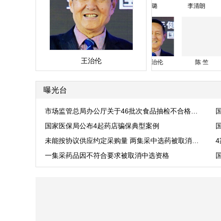
津
孙柏秋
王奇璐
李清朗
高明哲
王治伦
俞梦孙
于福年
于智敏
殷大奎
王治伦
曝光台
市场监管总局办公厅关于46批次食品抽检不合格情况的通报
国家医保局公布4起药店骗保典型案例
未能按协议供应约定采购量 两集采中选药被取消中选资格
一集采药品因不符合要求被取消中选资格