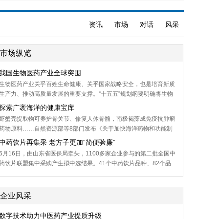
资讯
市场
对话
风采
市场纵览
我国生物医药产业全球突围
生物医药产业关乎百姓生命健康、关乎国家战略安全，也是培育新质
生产力、推动高质量发展的重要支撑。“十五五”规划纲要明确将生物
医药产业列为战略性新兴产业。
探索广袤海洋的健康宝库
虾蟹壳提取物可养护骨关节、修复人体骨骼，南极褐藻成免疫抗肿瘤
药物原料……自然资源部等8部门发布《关于加快海洋药物和功能制
品高质量发展的指导意见》，这是我国首部国家层面支持海洋生物医
中药饮片再集采 老方子更加“简便验廉”
药产业发展的政策文件。
6月16日，由山东省医保局牵头，1100多家企业参与的第二批全国中
药饮片联盟集中采购产生拟中选结果。41个中药饮片品种、82个品
规、786家企业的2万多个产品拟中选。
企业风采
数字技术助力中医药产业提质升级