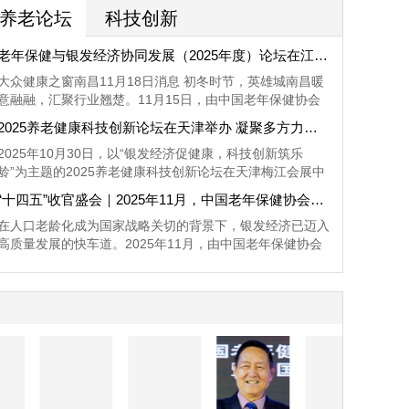
养老论坛
科技创新
老年保健与银发经济协同发展（2025年度）论坛在江西南昌隆重召开
大众健康之窗南昌11月18日消息 初冬时节，英雄城南昌暖
意融融，汇聚行业翘楚。11月15日，由中国老年保健协会
主办，中国老年保健协会养老健康科技创新分会（以下简
2025养老健康科技创新论坛在天津举办 凝聚多方力量共推银发经济高质量发展
称“分会”）承办，中国老年保健协会老年健康标准分会、中
2025年10月30日，以“银发经济促健康，科技创新筑乐
国老年保健协会银发经济办公室协办，以“促进老年保健行
龄”为主题的2025养老健康科技创新论坛在天津梅江会展中
业规范发展，助力银发经济市场提质增效”为主题的“老年保
心隆重举行。本次论坛由中国老年保健协会主办、中国老年
健与银发经济协同发展（2025年度）论坛”在江西南昌绿地
“十四五”收官盛会｜2025年11月，中国老年保健协会主办的一南一北银发经济两大盛会诚邀莅临
保健协会养老健康科技创新分会承办,中国老年保健协会老
国际博览中心隆重召开。
在人口老龄化成为国家战略关切的背景下，银发经济已迈入
年健康标准分会、中国老年保健协会银发经济办公室协办
高质量发展的快车道。2025年11月，由中国老年保健协会
主办，中国老年保健协会养老健康科技创新分会等单位承办
的一南一北两场聚焦老年保健与银发经济发展的行业盛会将
相继启幕，诚邀各界同仁共探产业新机、共筑康养生态。