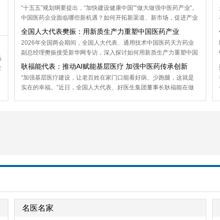
“十五五”规划纲要提出，“加快建设健康中国”“做大做强中医药产业”。
中国医药企业面临哪些新机遇？如何开拓新渠道、新市场，促进产业
创新升级？记者近日与扬子江药业集团党委书记、董事长、总裁徐浩
全国人大代表樊振：用新质生产力重塑中国医药产业
宇进行了面对面交流，探讨医药健康产业的热点话题。
2026年全国两会期间，全国人大代表、通用技术中国医药天方药业
副总经理樊振接受新华网专访，深入探讨如何用新质生产力重塑中国
品
医药产业的底层逻辑，让患者用上更安全、更有效、更便宜的好药。
耿福能代表：推动AI赋能基层医疗 加强中医药传承创新
食
“加强基层医疗建设，让老百姓在家门口能看好病、少跑腿，这就是
？
实在的幸福。”近日，全国人大代表、好医生集团董事长耿福能在做
客人民网《对话企业家》两会特别节目时表示，基层医生迫切需要专
业医疗AI大模型的支持。AI不仅能帮助精准诊断、减少漏诊误诊，还
能助力提升整体诊疗水平。“今年，我将继续建议国家加大支持力
度，完善标准规范和监管体系，推动技术下沉，让更多基层医生用得
上、用得好”。
名医名家