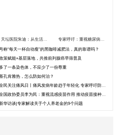
天坛医院朱迪：从生活习惯到营养摄取 科学防治远离骨病风险
专家呼吁：重视糖尿病全程管理 提升糖尿病疾病认知
号称“每天一杯自动瘦”的黑咖啡减肥法，真的靠谱吗？
政策赋能+基层落地，共推前列腺癌早筛普及
多了一条染色体，不应少了一份尊重
基孔肯雅热，怎么防如何治？
全民关注痛风日丨痛风发病年龄趋于年轻化 专家呼吁防治结合
全国政协委员李为民：重视流感疫苗作用 推动疫苗接种便利化
新华访谈|专家解读关于个人养老金的9个问题