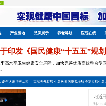
地
产业园地
品牌展示
养老导航
医院在线
于印发《国民健康“十五五”规
高水平卫生健康安全屏障，加快完善优质高效整合型医
理。
更从容
高温天气持续 中暑热射病患者增加 专家提醒中暑之后“六不要”
带宽”增强新范式
一餐一饭照见老有所养
呵护乡村老人“舌尖上的幸福
习近
到203