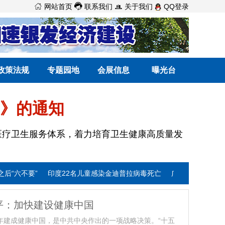



网站首页
联系我们
关于我们
QQ登录
政策法规
专题园地
会展信息
曝光台
划》的通知
疗卫生服务体系，着力培育卫生健康高质量发
印度22名儿童感染金迪普拉病毒死亡
广西出台长期护理保险制度实
”
别再为健康医疗伪科普买单
去年我国基本养老保险参保人数达1075
平：加快建设健康中国
5年建成健康中国，是中共中央作出的一项战略决策。“十五