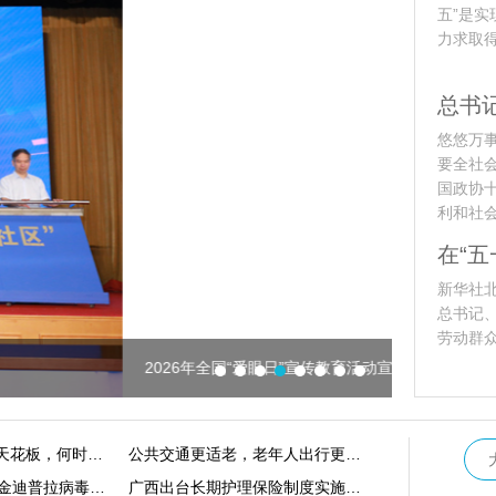
五”是
力求取
悠悠万
要全社
国政协
利和社
新华社北
总书记
劳动群
式发布
凝心聚力 
银发志愿者的年龄天花板，何时能拆掉
公共交通更适老，老年人出行更从容
印度22名儿童感染金迪普拉病毒死亡
广西出台长期护理保险制度实施方案