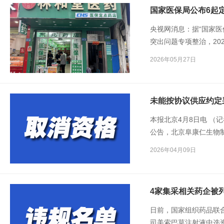
国家医保局公布6起
央视网消息：据“国家
突出问题专项整治，20
品领域违法违规问题专项
2026年05月27日
14日起，国家医保局
金专项飞检。为强化警
布。
未能按协议供应约定
本报北京4月8日电 （
公告，北京阜康仁生物制
Labs Limited
2026年04月09日
相关部门约谈督促，仍
4家集采相关药企被
日前，国家组织药品联
司美索巴莫注射液中选