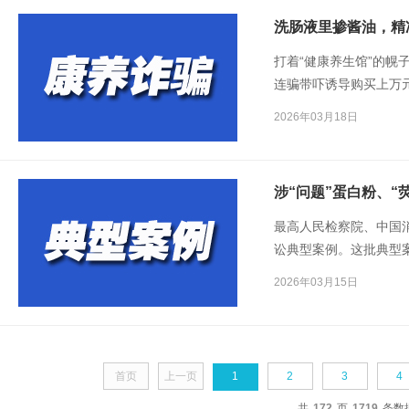
洗肠液里掺酱油，精
打着“健康养生馆”的幌
连骗带吓诱导购买上万
期，北京警方打掉一涉
2026年03月18日
最高人民检察院、中国
讼典型案例。这批典型
别。
2026年03月15日
首页
上一页
1
2
3
4
共
172
页
1719
条数