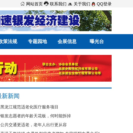



网站首页
联系我们
关于我们
QQ登录
政策法规
专题园地
会展信息
曝光台
最新新闻
黑龙江规范适老化医疗服务项目
银发志愿者的年龄天花板，何时能拆掉
公共交通更适老，老年人出行更从容