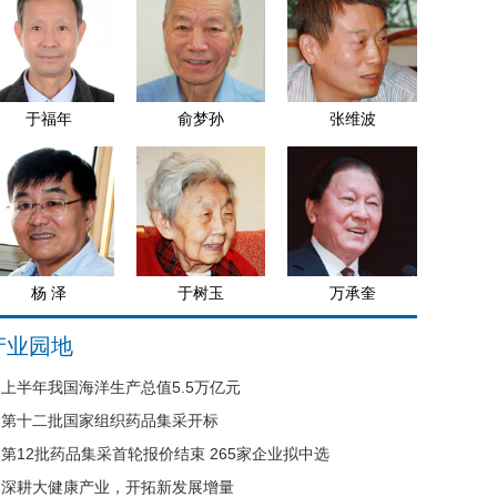
于福年
俞梦孙
张维波
杨 泽
于树玉
万承奎
产业园地
上半年我国海洋生产总值5.5万亿元
第十二批国家组织药品集采开标
第12批药品集采首轮报价结束 265家企业拟中选
深耕大健康产业，开拓新发展增量