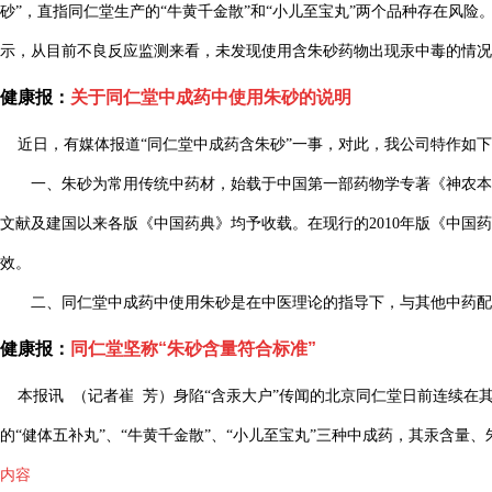
砂”，直指同仁堂生产的“牛黄千金散”和“小儿至宝丸”两个品种存在风
示，从目前不良反应监测来看，未发现使用含朱砂药物出现汞中毒的情况
健康报：
关于同仁堂中成药中使用朱砂的说明
近日，有媒体报道“同仁堂中成药含朱砂”一事，对此，我公司特作如下
一、朱砂为常用传统中药材，始载于中国第一部药物学专著《神农本草经
文献及建国以来各版《中国药典》均予收载。在现行的2010年版《中国
效。
二、同仁堂中成药中使用朱砂是在中医理论的指导下，与其他中药配
健康报：
同仁堂坚称“朱砂含量符合标准”
本报讯 （记者崔 芳）身陷“含汞大户”传闻的北京同仁堂日前连续在
的“健体五补丸”、“牛黄千金散”、“小儿至宝丸”三种中成药，其汞含量
内容