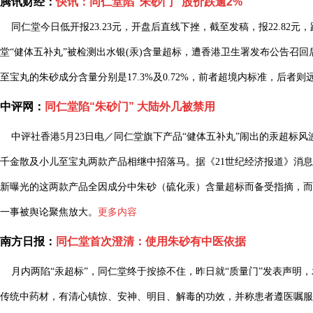
腾讯财经：
快讯：同仁堂陷“朱砂门” 股价跌逾2%
同仁堂今日低开报23.23元，开盘后直线下挫，截至发稿，报22.82元
堂“健体五补丸”被检测出水银(汞)含量超标，遭香港卫生署发布公告召
至宝丸的朱砂成分含量分别是17.3%及0.72%，前者超境内标准，后者
中评网：
同仁堂陷“朱砂门” 大陆外几被禁用
中评社香港5月23日电／同仁堂旗下产品“健体五补丸”闹出的汞超标风
千金散及小儿至宝丸两款产品相继中招落马。据《21世纪经济报道》消息
新曝光的这两款产品全因成分中朱砂（硫化汞）含量超标而备受指摘，而
一事被舆论聚焦放大。
更多内容
南方日报：
同仁堂首次澄清：使用朱砂有中医依据
月内两陷“汞超标”，同仁堂终于按捺不住，昨日就“质量门”发表声明
传统中药材，有清心镇惊、安神、明目、解毒的功效，并称患者遵医嘱服