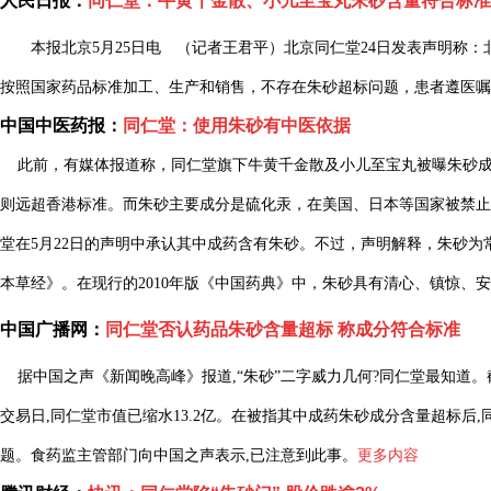
人民日报：
同仁堂：牛黄千金散、小儿至宝丸朱砂含量符合标准
本报北京5月25日电 （记者王君平）北京同仁堂24日发表声明称：
按照国家药品标准加工、生产和销售，不存在朱砂超标问题，患者遵医嘱
中国中医药报：
同仁堂：使用朱砂有中医
依
据
此前，有媒体报道称，同仁堂旗下牛黄千金散及小儿至宝丸被曝朱砂成分含量
则远超香港标准。而朱砂主要成分是硫化汞，在美国、日本等国家被禁止
堂在5月22日的声明中承认其中成药含有朱砂。不过，声明解释，朱砂
本草经》。在现行的2010年版《中国药典》中，朱砂具有清心、镇惊、
中国广播网：
同仁堂否认药品朱砂含量超标 称成分符合标准
据中国之声《新闻晚高峰》报道,“朱砂”二字威力几何?同仁堂最知道。截至今
交易日,同仁堂市值已缩水13.2亿。在被指其中成药朱砂成分含量超标后
题。食药监主管部门向中国之声表示,已注意到此事。
更多内容