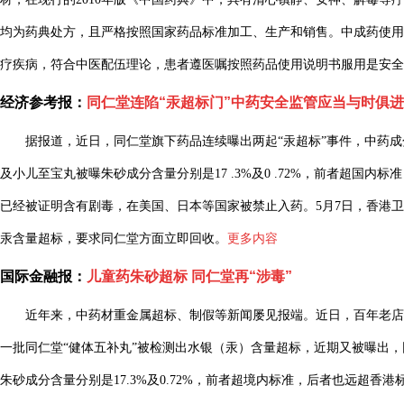
均为药典处方，且严格按照国家药品标准加工、生产和销售。中成药使用
疗疾病，符合中医配伍理论，患者遵医嘱按照药品使用说明书服用是安全
经济参考报：
同仁堂连陷“汞超标门”中药安全监管应当与时俱进
据报道，近日，同仁堂旗下药品连续曝出两起“汞超标”事件，中药成分
及小儿至宝丸被曝朱砂成分含量分别是17 .3%及0 .72%，前者超国
已经被证明含有剧毒，在美国、日本等国家被禁止入药。5月7日，香港卫
汞含量超标，要求同仁堂方面立即回收。
更多内容
国际金融报：
儿童药朱砂超标 同仁堂再“涉毒”
近年来，中药材重金属超标、制假等新闻屡见报端。近日，百年老店
一批同仁堂“健体五补丸”被检测出水银（汞）含量超标，近期又被曝出
朱砂成分含量分别是17.3%及0.72%，前者超境内标准，后者也远超