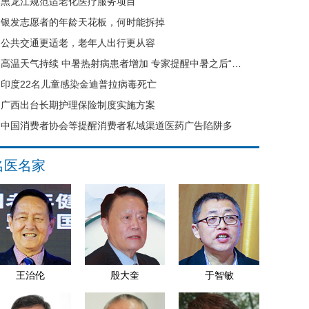
黑龙江规范适老化医疗服务项目
银发志愿者的年龄天花板，何时能拆掉
公共交通更适老，老年人出行更从容
高温天气持续 中暑热射病患者增加 专家提醒中暑之后“六不要”
印度22名儿童感染金迪普拉病毒死亡
广西出台长期护理保险制度实施方案
中国消费者协会等提醒消费者私域渠道医药广告陷阱多
名医名家
王治伦
殷大奎
于智敏