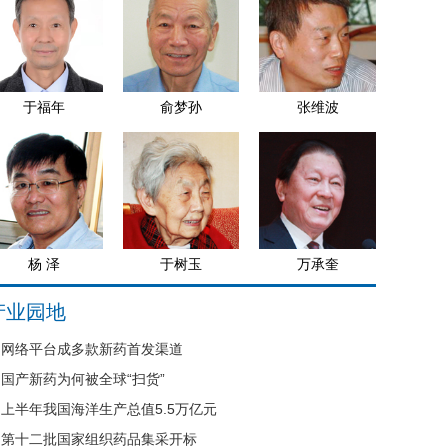
于福年
俞梦孙
张维波
杨 泽
于树玉
万承奎
产业园地
网络平台成多款新药首发渠道
国产新药为何被全球“扫货”
上半年我国海洋生产总值5.5万亿元
第十二批国家组织药品集采开标