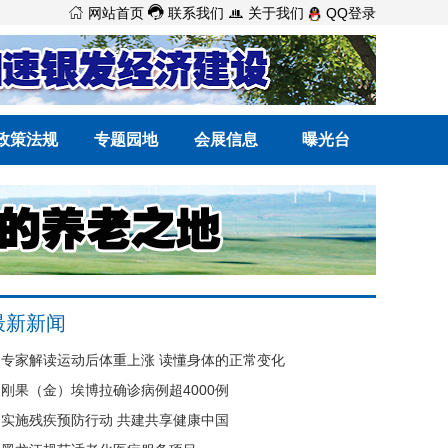



网站首页
联系我们
关于我们
QQ登录
政策法规
专题园地
会展信息
曝光台
最新新闻
专家解读运动后体重上涨 读懂身体的正常变化
刚果（金）埃博拉确诊病例超4000例
实施残疾预防行动 共建共享健康中国