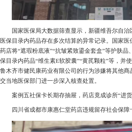
国家医保局大数据筛查显示，新疆维吾尔自治区
医保目录内药品存在多次结算的异常记录。国家医
药店将“遮瑕粉底液”“抗皱紧致鎏金套盒”等护肤品
保目录内药品“维生素E软胶囊”“黄芪颗粒”等，
鲁木齐市健民康药业有限公司的行为涉嫌将其他商
交当地医保部门进一步深入核查处置。
案例五社保卡长期存抽屉，药店竟成诊所“进货
四川省成都市康惠仁堂药店违规留存社会保障卡