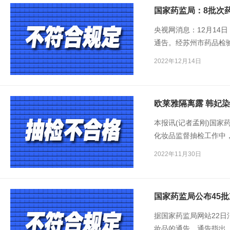
国家药监局：8批次
央视网消息：12月14
通告。经苏州市药品检
仁药业集团有限公司等
2022年12月14日
规定。
欧莱雅隔离露 韩妃
本报讯(记者孟刚)国家
化妆品监督抽检工作中
品(含牙膏)不符合规定
2022年11月30日
(经销)的欧莱雅隔离露
膏。
国家药监局公布45
据国家药监局网站22日
妆品的通告。通告指出，