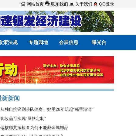



网站首页
联系我们
关于我们
QQ登录
政策法规
专题园地
会展信息
曝光台
最新新闻
从独自抗癌到带队健身，她用28年筑起“邻里港湾”
化妆品可实现“量肤定制”
做核磁共振检查为何不能戴金属饰品