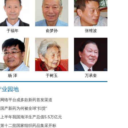
于福年
俞梦孙
张维波
杨 泽
于树玉
万承奎
产业园地
网络平台成多款新药首发渠道
国产新药为何被全球“扫货”
上半年我国海洋生产总值5.5万亿元
第十二批国家组织药品集采开标