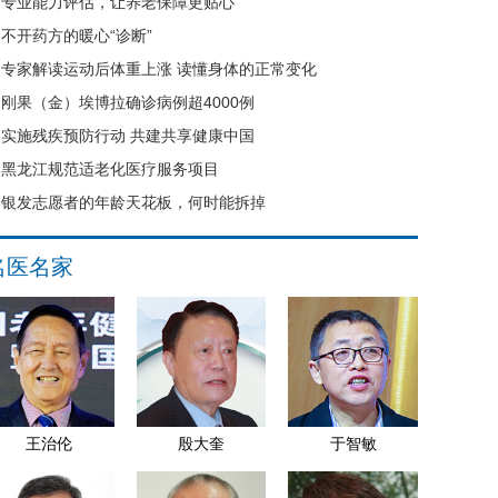
专业能力评估，让养老保障更贴心
不开药方的暖心“诊断”
专家解读运动后体重上涨 读懂身体的正常变化
刚果（金）埃博拉确诊病例超4000例
实施残疾预防行动 共建共享健康中国
黑龙江规范适老化医疗服务项目
银发志愿者的年龄天花板，何时能拆掉
名医名家
王治伦
殷大奎
于智敏