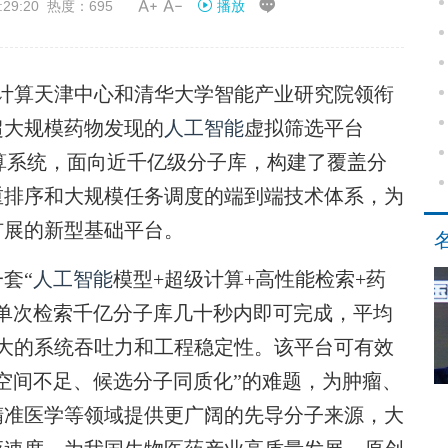


29:20 热度：695
播放
算天津中心和清华大学智能产业研究院领衔
超大规模药物发现的
人工智能
虚拟筛选平台
级计算系统，面向近千亿级分子库，构建了覆盖分
重排序和大规模任务调度的端到端技术体系，为
扩展的新型基础平台。
套“
人工智能
模型+超级计算+高性能检索+药
单次检索千亿分子库几十秒内即可完成，平均
大的系统吞吐力和工程稳定性。该平台可有效
空间不足、候选分子同质化”的难题，为肿瘤、
精准医学等领域提供更广阔的先导分子来源，大