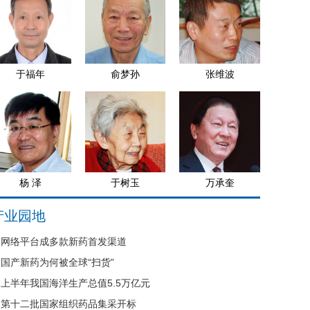
于福年
俞梦孙
张维波
杨 泽
于树玉
万承奎
产业园地
网络平台成多款新药首发渠道
国产新药为何被全球“扫货”
上半年我国海洋生产总值5.5万亿元
第十二批国家组织药品集采开标