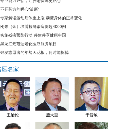
专业能力评估，让养老保障更贴心
不开药方的暖心“诊断”
专家解读运动后体重上涨 读懂身体的正常变化
刚果（金）埃博拉确诊病例超4000例
实施残疾预防行动 共建共享健康中国
黑龙江规范适老化医疗服务项目
银发志愿者的年龄天花板，何时能拆掉
名医名家
王治伦
殷大奎
于智敏