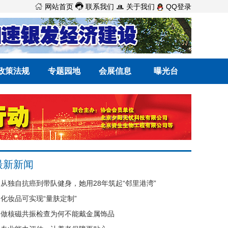



网站首页
联系我们
关于我们
QQ登录
政策法规
专题园地
会展信息
曝光台
最新新闻
从独自抗癌到带队健身，她用28年筑起“邻里港湾”
化妆品可实现“量肤定制”
做核磁共振检查为何不能戴金属饰品