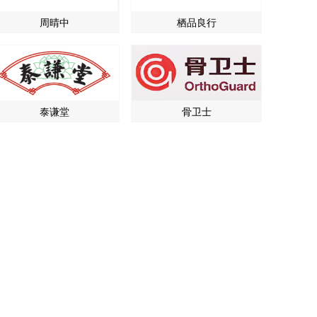
周晴中
栖品良行
泰谦堂
骨卫士