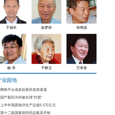
于福年
俞梦孙
张维波
杨 泽
于树玉
万承奎
产业园地
网络平台成多款新药首发渠道
国产新药为何被全球“扫货”
上半年我国海洋生产总值5.5万亿元
第十二批国家组织药品集采开标