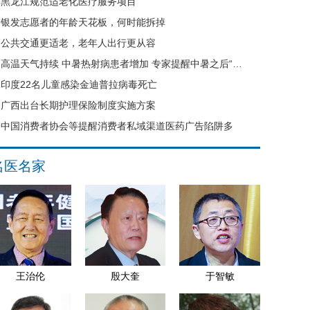
黑龙江规范适老化医疗服务项目
银发志愿者的年龄天花板，何时能拆掉
公共交通更适老，老年人出行更从容
高温天气持续 中暑热射病患者增加 专家提醒中暑之后“六不要”
印度22名儿童感染金迪普拉病毒死亡
广西出台长期护理保险制度实施方案
中国消费者协会等提醒消费者私域渠道医药广告陷阱多
名医名家
王治伦
殷大奎
于智敏