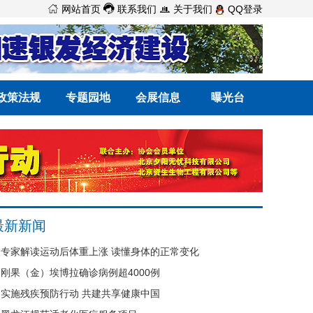



网站首页
联系我们
关于我们
QQ登录
政策法规
专题园地
会展信息
曝光台
最新新闻
专家解读运动后体重上涨 读懂身体的正常变化
刚果（金）埃博拉确诊病例超4000例
实施残疾预防行动 共建共享健康中国