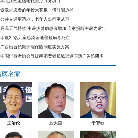
黑龙江规范适老化医疗服务项目
银发志愿者的年龄天花板，何时能拆掉
公共交通更适老，老年人出行更从容
高温天气持续 中暑热射病患者增加 专家提醒中暑之后“六不要”
印度22名儿童感染金迪普拉病毒死亡
广西出台长期护理保险制度实施方案
中国消费者协会等提醒消费者私域渠道医药广告陷阱多
名医名家
王治伦
殷大奎
于智敏