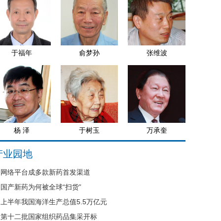
于福年
俞梦孙
张维波
杨 泽
于树玉
万承奎
产业园地
网络平台成多款新药首发渠道
国产新药为何被全球“扫货”
上半年我国海洋生产总值5.5万亿元
第十二批国家组织药品集采开标