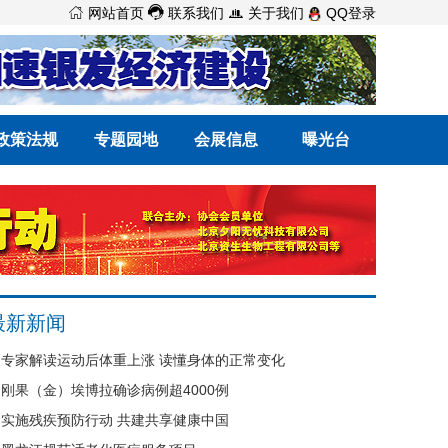



网站首页
联系我们
关于我们
QQ登录
政策法规
专题园地
会展信息
曝光台
最新新闻
专家解读运动后体重上涨 读懂身体的正常变化
刚果（金）埃博拉确诊病例超4000例
实施残疾预防行动 共建共享健康中国