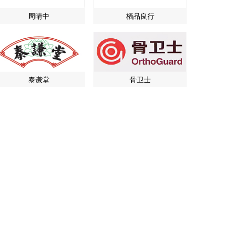
周晴中
栖品良行
泰谦堂
骨卫士