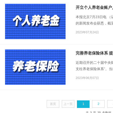
开立个人养老金账户人
本报北京7月23日电 
的新闻发布会获悉，截
分别为10.57亿人、2
2023年07月24日
截至6月底，全国36个
人。
完善养老保险体系 
近期召开的二十届中央
支柱养老保险体系”。
推动养老保险体系持续
2023年06月07日
副会长、浙江大学国家
首页
上一页
1
2
共
3
页
25
条数据