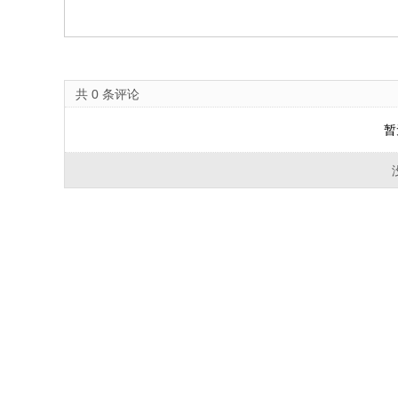
共
0
条评论
暂