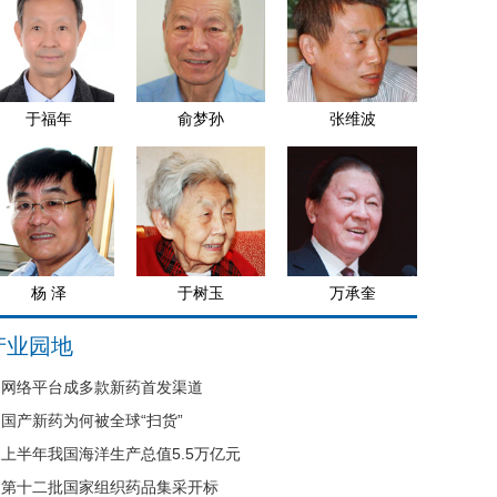
于福年
俞梦孙
张维波
杨 泽
于树玉
万承奎
产业园地
网络平台成多款新药首发渠道
国产新药为何被全球“扫货”
上半年我国海洋生产总值5.5万亿元
第十二批国家组织药品集采开标