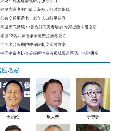
黑龙江规范适老化医疗服务项目
银发志愿者的年龄天花板，何时能拆掉
公共交通更适老，老年人出行更从容
高温天气持续 中暑热射病患者增加 专家提醒中暑之后“六不要”
印度22名儿童感染金迪普拉病毒死亡
广西出台长期护理保险制度实施方案
中国消费者协会等提醒消费者私域渠道医药广告陷阱多
名医名家
王治伦
殷大奎
于智敏