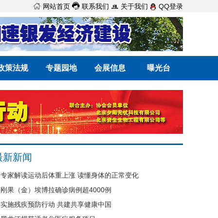



网站首页
联系我们
关于我们
QQ登录
政策法规
专题园地
会展信息
曝光台
最新新闻
专家解读运动后体重上涨 读懂身体的正常变化
刚果（金）埃博拉确诊病例超4000例
实施残疾预防行动 共建共享健康中国