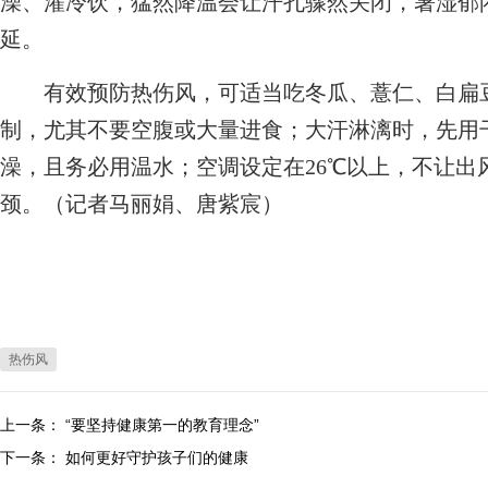
澡、灌冷饮，猛然降温会让汗孔骤然关闭，暑湿郁闭
延。
有效预防热伤风，可适当吃冬瓜、薏仁、白扁豆
制，尤其不要空腹或大量进食；大汗淋漓时，先用
澡，且务必用温水；空调设定在26℃以上，不让出
颈。（记者马丽娟、唐紫宸）
热伤风
上一条：
“要坚持健康第一的教育理念”
下一条：
如何更好守护孩子们的健康