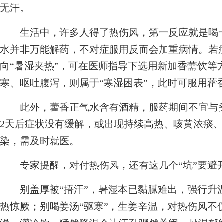
无汗。
生活中，许多人得了热伤风，第一反应就是喝一
水并非万能解药，不对症服用反而会加重病情。若
向“暑湿夹热”，可在医师指导下选用新加香薷饮等
寒、呕吐腹泻，则属于“寒湿困表”，此时可服用藿
此外，藿香正气水含有酒精，服药期间不宜与头
2天后症状没有缓解，或出现持续高热、咳黄浓痰
染，需及时就医。
专家提醒，对付热伤风，还有这几个“坑”要避
别盖厚被“捂汗”，暑湿本已黏腻难出，强行升
热惊厥；别喝姜汤“驱寒”，生姜辛温，对热伤风不