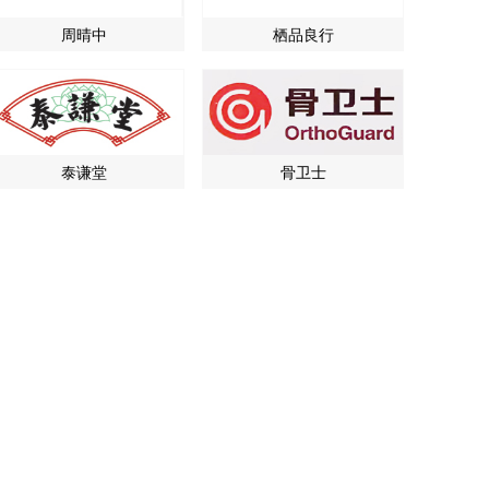
周晴中
栖品良行
泰谦堂
骨卫士