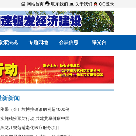



网站首页
联系我们
关于我们
QQ登录
政策法规
专题园地
会展信息
曝光台
最新新闻
刚果（金）埃博拉确诊病例超4000例
实施残疾预防行动 共建共享健康中国
黑龙江规范适老化医疗服务项目