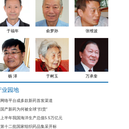
于福年
俞梦孙
张维波
杨 泽
于树玉
万承奎
产业园地
网络平台成多款新药首发渠道
国产新药为何被全球“扫货”
上半年我国海洋生产总值5.5万亿元
第十二批国家组织药品集采开标