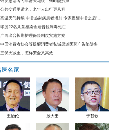
银发志愿者的年龄天花板，何时能拆掉
公共交通更适老，老年人出行更从容
高温天气持续 中暑热射病患者增加 专家提醒中暑之后“六不要”
印度22名儿童感染金迪普拉病毒死亡
广西出台长期护理保险制度实施方案
中国消费者协会等提醒消费者私域渠道医药广告陷阱多
三伏天减重，怎样安全又高效
名医名家
王治伦
殷大奎
于智敏