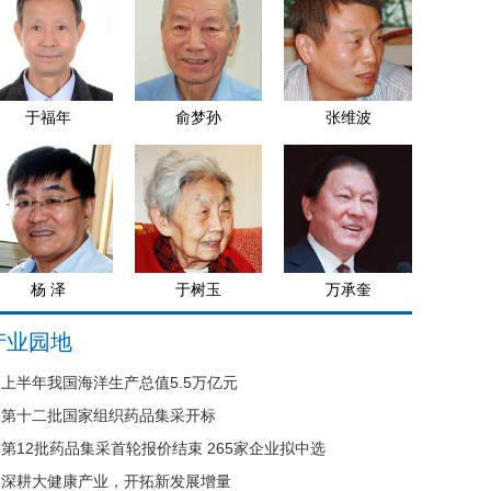
于福年
俞梦孙
张维波
杨 泽
于树玉
万承奎
产业园地
上半年我国海洋生产总值5.5万亿元
第十二批国家组织药品集采开标
第12批药品集采首轮报价结束 265家企业拟中选
深耕大健康产业，开拓新发展增量