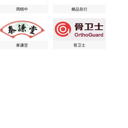
周晴中
栖品良行
泰谦堂
骨卫士