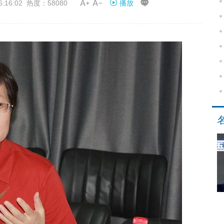


16:02 热度：58080
播放