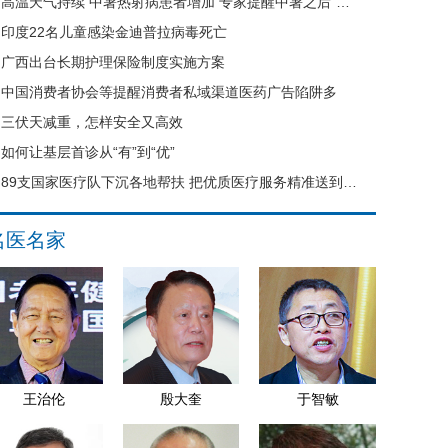
高温天气持续 中暑热射病患者增加 专家提醒中暑之后“六不要”
印度22名儿童感染金迪普拉病毒死亡
广西出台长期护理保险制度实施方案
中国消费者协会等提醒消费者私域渠道医药广告陷阱多
三伏天减重，怎样安全又高效
如何让基层首诊从“有”到“优”
89支国家医疗队下沉各地帮扶 把优质医疗服务精准送到县域基层
名医名家
王治伦
殷大奎
于智敏