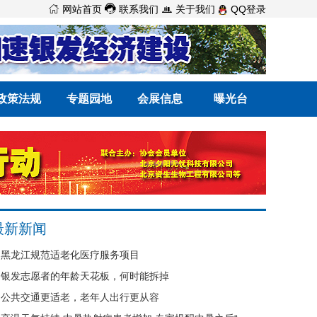



网站首页
联系我们
关于我们
QQ登录
政策法规
专题园地
会展信息
曝光台
最新新闻
黑龙江规范适老化医疗服务项目
银发志愿者的年龄天花板，何时能拆掉
公共交通更适老，老年人出行更从容