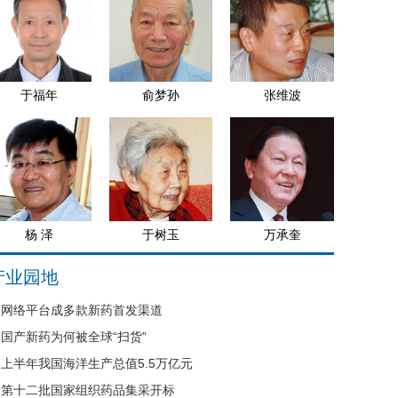
于福年
俞梦孙
张维波
杨 泽
于树玉
万承奎
产业园地
网络平台成多款新药首发渠道
国产新药为何被全球“扫货”
上半年我国海洋生产总值5.5万亿元
第十二批国家组织药品集采开标