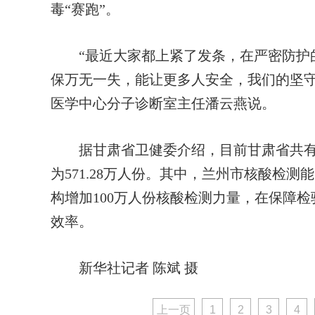
毒“赛跑”。
“最近大家都上紧了发条，在严密防护的
保万无一失，能让更多人安全，我们的坚守
医学中心分子诊断室主任潘云燕说。
据甘肃省卫健委介绍，目前甘肃省共有3
为571.28万人份。其中，兰州市核酸检测
构增加100万人份核酸检测力量，在保障
效率。
新华社记者 陈斌 摄
上一页
1
2
3
4