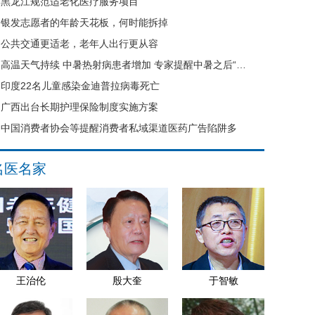
黑龙江规范适老化医疗服务项目
银发志愿者的年龄天花板，何时能拆掉
公共交通更适老，老年人出行更从容
高温天气持续 中暑热射病患者增加 专家提醒中暑之后“六不要”
印度22名儿童感染金迪普拉病毒死亡
广西出台长期护理保险制度实施方案
中国消费者协会等提醒消费者私域渠道医药广告陷阱多
名医名家
王治伦
殷大奎
于智敏