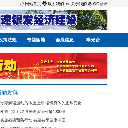



网站首页
联系我们
关于我们
QQ登录
政策法规
专题园地
会展信息
曝光台
最新新闻
专家解读运动后体重上涨 读懂身体的正常变化
刚果（金）埃博拉确诊病例超4000例
实施残疾预防行动 共建共享健康中国