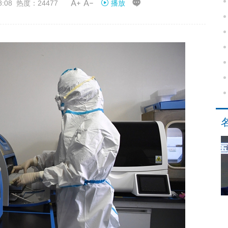


8:08 热度：24477
播放