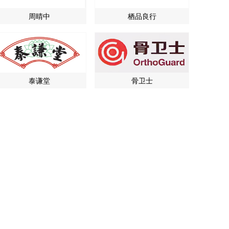
周晴中
栖品良行
泰谦堂
骨卫士