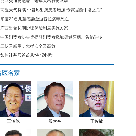
公共交通更适老，老年人出行更从容
高温天气持续 中暑热射病患者增加 专家提醒中暑之后“六不要”
印度22名儿童感染金迪普拉病毒死亡
广西出台长期护理保险制度实施方案
中国消费者协会等提醒消费者私域渠道医药广告陷阱多
三伏天减重，怎样安全又高效
如何让基层首诊从“有”到“优”
名医名家
王治伦
殷大奎
于智敏