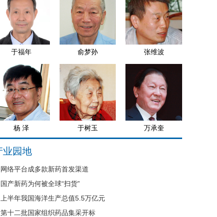
于福年
俞梦孙
张维波
杨 泽
于树玉
万承奎
产业园地
网络平台成多款新药首发渠道
国产新药为何被全球“扫货”
上半年我国海洋生产总值5.5万亿元
第十二批国家组织药品集采开标