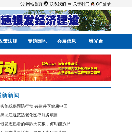



网站首页
联系我们
关于我们
QQ登录
政策法规
专题园地
会展信息
曝光台
最新新闻
实施残疾预防行动 共建共享健康中国
黑龙江规范适老化医疗服务项目
银发志愿者的年龄天花板，何时能拆掉