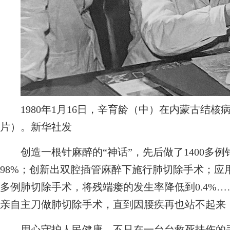
1980年1月16日，辛育龄（中）在内蒙古结核
片）。新华社发
创造一根针麻醉的“神话”，先后做了1400多例
98%；创新出双腔插管麻醉下施行肺切除手术；应用
多例肺切除手术，将残端瘘的发生率降低到0.4%…
亲自主刀做肺切除手术，直到因腰疾再也站不起来
用心守护人民健康，不只在一台台救死扶伤的手