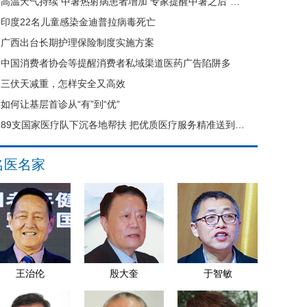
高温天气持续 中暑热射病患者增加 专家提醒中暑之后“六不要”
印度22名儿童感染金迪普拉病毒死亡
广西出台长期护理保险制度实施方案
中国消费者协会等提醒消费者私域渠道医药广告陷阱多
三伏天减重，怎样安全又高效
如何让基层首诊从“有”到“优”
89支国家医疗队下沉各地帮扶 把优质医疗服务精准送到县域基层
名医名家
王治伦
殷大奎
于智敏