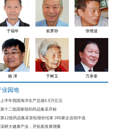
于福年
俞梦孙
张维波
杨 泽
于树玉
万承奎
产业园地
上半年我国海洋生产总值5.5万亿元
第十二批国家组织药品集采开标
第12批药品集采首轮报价结束 265家企业拟中选
深耕大健康产业，开拓新发展增量