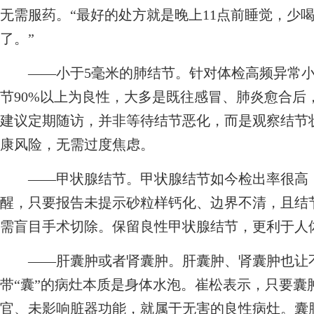
无需服药。“最好的处方就是晚上11点前睡觉，少
了。”
——小于5毫米的肺结节。针对体检高频异常小
节90%以上为良性，大多是既往感冒、肺炎愈合后
建议定期随访，并非等待结节恶化，而是观察结节
康风险，无需过度焦虑。
——甲状腺结节。甲状腺结节如今检出率很高，
醒，只要报告未提示砂粒样钙化、边界不清，且结
需盲目手术切除。保留良性甲状腺结节，更利于人
——肝囊肿或者肾囊肿。肝囊肿、肾囊肿也让不
带“囊”的病灶本质是身体水泡。崔松表示，只要囊
官、未影响脏器功能，就属于无害的良性病灶。囊