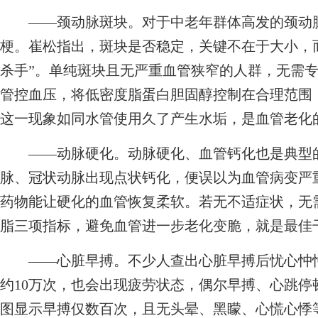
——颈动脉斑块。对于中老年群体高发的颈动脉
梗。崔松指出，斑块是否稳定，关键不在于大小，
杀手”。单纯斑块且无严重血管狭窄的人群，无需
管控血压，将低密度脂蛋白胆固醇控制在合理范围
这一现象如同水管使用久了产生水垢，是血管老化
——动脉硬化。动脉硬化、血管钙化也是典型的
脉、冠状动脉出现点状钙化，便误以为血管病变严
药物能让硬化的血管恢复柔软。若无不适症状，无
脂三项指标，避免血管进一步老化变脆，就是最佳
——心脏早搏。不少人查出心脏早搏后忧心忡忡
约10万次，也会出现疲劳状态，偶尔早搏、心跳停
图显示早搏仅数百次，且无头晕、黑矇、心慌心悸