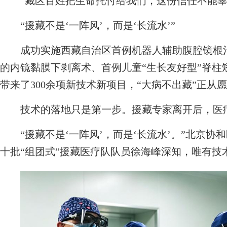
“藏区百姓把生命托付给我们，这份信任不能辜
“援藏不是‘一阵风’，而是‘长流水’”
成功实施西藏自治区首例机器人辅助腹腔镜根治
的内镜黏膜下剥离术、首例儿童“生长友好型”脊柱
带来了300余项新技术新项目，“大病不出藏”正从
技术的落地只是第一步。援藏专家离开后，医
“援藏不是‘一阵风’，而是‘长流水’。”北京协
十批“组团式”援藏医疗队队员徐海峰深知，唯有技