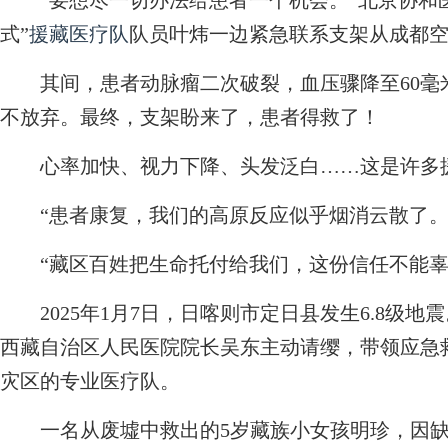
“要想尽一切办法给患者一个机会。”北京协和医
式”
援藏医疗队
队员叶炜一边紧急联系支架从成都
其间，患者动脉瘤二次破裂，血压骤降至60毫米
不放弃。最终，支架盼来了，患者得救了！
心率加快、视力下降、头发泛白……这是许多援
“患者康复，我们的高原反应似乎烟消云散了。
“藏区百姓把生命托付给我们，这份信任不能辜
2025年1月7日，日喀则市定日县发生6.8级地
西藏自治区人民医院院长吴东主动请缨，带领应急
灾区的专业医疗队。
一名从废墟中救出的5岁藏族小女孩明珍，因缺