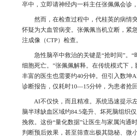
卒中，立即请神经内一科主任张佩佩会诊，
然而，在检查过程中，代桂英的病情突
怀疑为大血管病变。张佩佩当机立断，紧急为
注成像（CTP）检查。
急性脑卒中救治的关键是“抢时间”。“时
细胞死亡。”张佩佩解释。在传统模式下，
丰富的医生也需要约40分钟。但引入数坤
诊断报告，仅耗时10—15分钟，为患者抢
AI不仅快，而且精准。系统迅速提示左
脑半球缺血区域约84.5毫升、坏死脑组织仅
挽救。这份“量化数据”让医生与家属沟通
判断预后效果，甚至筛查出极其隐秘、微