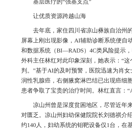
基层医疗的“强基支点”
让优质资源跨越山海
去年底，家住四川省凉山彝族自治州的
屏幕上刚出现影像，AI辅助诊断系统便自
和数据系统（BI—RADS）4C类风险提
外科主任林红对此印象深刻，她表示：“这
判。”基于AI的及时预警，医院迅速为肖
润性乳腺癌，右侧腋窝淋巴结已出现癌细胞
患者争取了宝贵的治疗时间。林红直言：“
凉山州曾是深度贫困地区，尽管近年来
对匮乏。凉山州妇幼保健院院长刘德祺介绍
约140人，妇幼系统的钼靶设备仅1台，