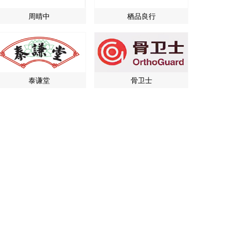
周晴中
栖品良行
泰谦堂
骨卫士