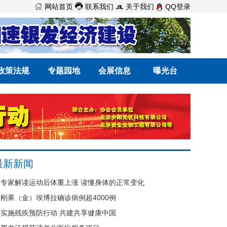



网站首页
联系我们
关于我们
QQ登录
政策法规
专题园地
会展信息
曝光台
最新新闻
专家解读运动后体重上涨 读懂身体的正常变化
刚果（金）埃博拉确诊病例超4000例
实施残疾预防行动 共建共享健康中国