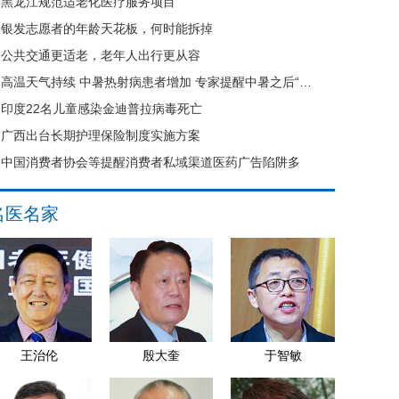
黑龙江规范适老化医疗服务项目
银发志愿者的年龄天花板，何时能拆掉
公共交通更适老，老年人出行更从容
高温天气持续 中暑热射病患者增加 专家提醒中暑之后“六不要”
印度22名儿童感染金迪普拉病毒死亡
广西出台长期护理保险制度实施方案
中国消费者协会等提醒消费者私域渠道医药广告陷阱多
名医名家
王治伦
殷大奎
于智敏