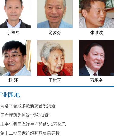
于福年
俞梦孙
张维波
杨 泽
于树玉
万承奎
产业园地
网络平台成多款新药首发渠道
国产新药为何被全球“扫货”
上半年我国海洋生产总值5.5万亿元
第十二批国家组织药品集采开标