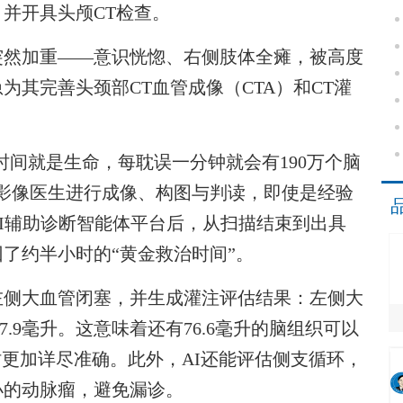
并开具头颅CT检查。
然加重——意识恍惚、右侧肢体全瘫，被高度
其完善头颈部CT血管成像（CTA）和CT灌
间就是生命，每耽误一分钟就会有190万个脑
影像医生进行成像、构图与判读，即使是经验
AI辅助诊断智能体平台后，从扫描结束到出具
回了约半小时的“黄金救治时间”。
侧大血管闭塞，并生成灌注评估结果：左侧大
7.9毫升。这意味着还有76.6毫升的脑组织可以
时更加详尽准确。此外，AI还能评估侧支循环，
小的动脉瘤，避免漏诊。