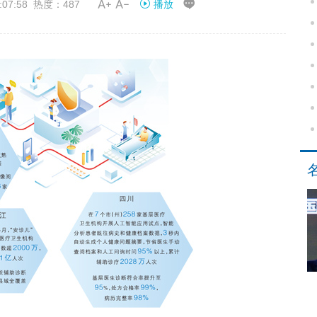


07:58 热度：487
播放