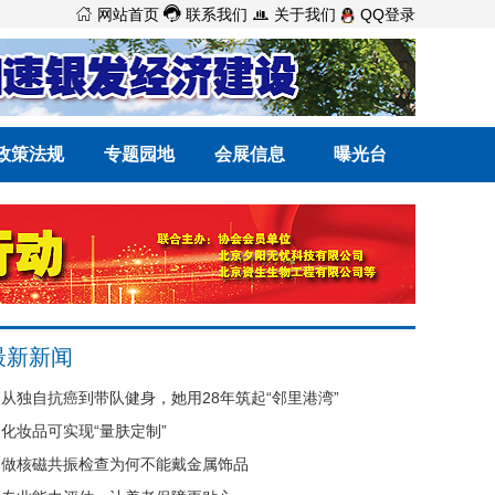



网站首页
联系我们
关于我们
QQ登录
政策法规
专题园地
会展信息
曝光台
最新新闻
从独自抗癌到带队健身，她用28年筑起“邻里港湾”
化妆品可实现“量肤定制”
做核磁共振检查为何不能戴金属饰品