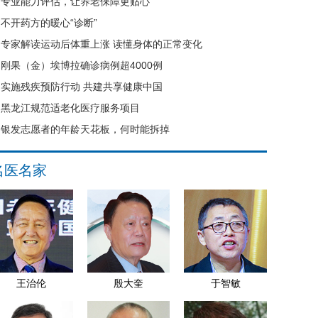
专业能力评估，让养老保障更贴心
不开药方的暖心“诊断”
专家解读运动后体重上涨 读懂身体的正常变化
刚果（金）埃博拉确诊病例超4000例
实施残疾预防行动 共建共享健康中国
黑龙江规范适老化医疗服务项目
银发志愿者的年龄天花板，何时能拆掉
名医名家
王治伦
殷大奎
于智敏