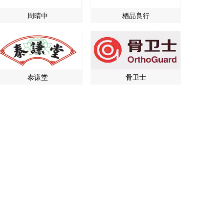
周晴中
栖品良行
泰谦堂
骨卫士