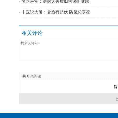
名医讲堂：洪涝灾害后如何保护健康
中医说大暑：暑热有起伏 防暑忌寒凉
相关评论
共
0
条评论
暂