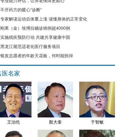
专业能力评估，让养老保障更贴心
不开药方的暖心“诊断”
专家解读运动后体重上涨 读懂身体的正常变化
刚果（金）埃博拉确诊病例超4000例
实施残疾预防行动 共建共享健康中国
黑龙江规范适老化医疗服务项目
银发志愿者的年龄天花板，何时能拆掉
名医名家
王治伦
殷大奎
于智敏