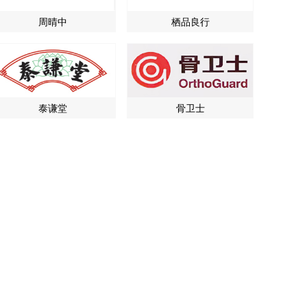
周晴中
栖品良行
泰谦堂
骨卫士