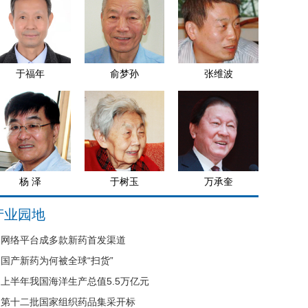
于福年
俞梦孙
张维波
杨 泽
于树玉
万承奎
产业园地
网络平台成多款新药首发渠道
国产新药为何被全球“扫货”
上半年我国海洋生产总值5.5万亿元
第十二批国家组织药品集采开标