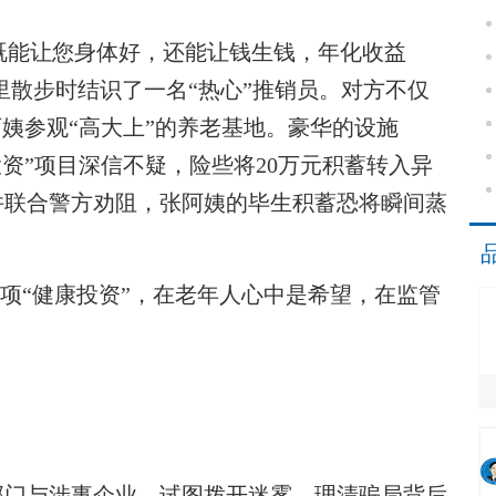
既能让您身体好，还能让钱生钱，年化收益
园里散步时结识了一名“热心”推销员。对方不仅
阿姨参观“高大上”的养老基地。豪华的设施
投资”项目深信不疑，险些将20万元积蓄转入异
并联合警方劝阻，张阿姨的毕生积蓄恐将瞬间蒸
项“健康投资”，在老年人心中是希望，在监管
门与涉事企业，试图拨开迷雾，理清骗局背后