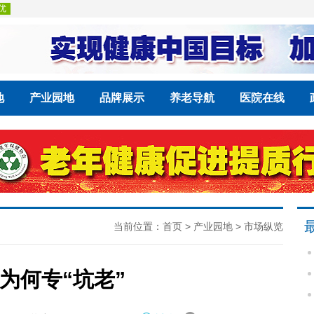
地
产业园地
品牌展示
养老导航
医院在线
当前位置：
首页
>
产业园地
>
市场纵览
为何专“坑老”