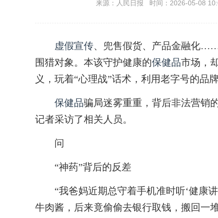
来源：人民日报 时间：2026-05-08 10:
虚假宣传
、兜售假货、产品金融化…
围猎对象。本该守护健康的
保健品
市场，
义，玩着“心理战”话术，利用老字号的品
保健品
骗局迷雾重重，背后非法营销的
记者采访了相关人员。
问
“神药”背后的反差
“我爸妈近期总守着手机准时听‘健康讲
牛肉酱，后来竟偷偷去银行取钱，搬回一堆