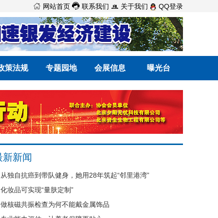



网站首页
联系我们
关于我们
QQ登录
政策法规
专题园地
会展信息
曝光台
最新新闻
从独自抗癌到带队健身，她用28年筑起“邻里港湾”
化妆品可实现“量肤定制”
做核磁共振检查为何不能戴金属饰品