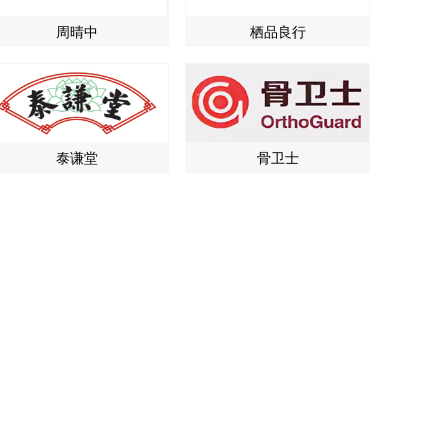
周晴中
栖品良行
泰谦堂
骨卫士