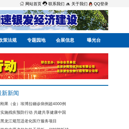



网站首页
联系我们
关于我们
QQ登录
政策法规
专题园地
会展信息
曝光台
最新新闻
刚果（金）埃博拉确诊病例超4000例
实施残疾预防行动 共建共享健康中国
黑龙江规范适老化医疗服务项目