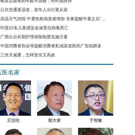
银发志愿者的年龄天花板，何时能拆掉
公共交通更适老，老年人出行更从容
高温天气持续 中暑热射病患者增加 专家提醒中暑之后“六不要”
印度22名儿童感染金迪普拉病毒死亡
广西出台长期护理保险制度实施方案
中国消费者协会等提醒消费者私域渠道医药广告陷阱多
三伏天减重，怎样安全又高效
名医名家
王治伦
殷大奎
于智敏