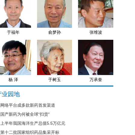
于福年
俞梦孙
张维波
杨 泽
于树玉
万承奎
产业园地
网络平台成多款新药首发渠道
国产新药为何被全球“扫货”
上半年我国海洋生产总值5.5万亿元
第十二批国家组织药品集采开标