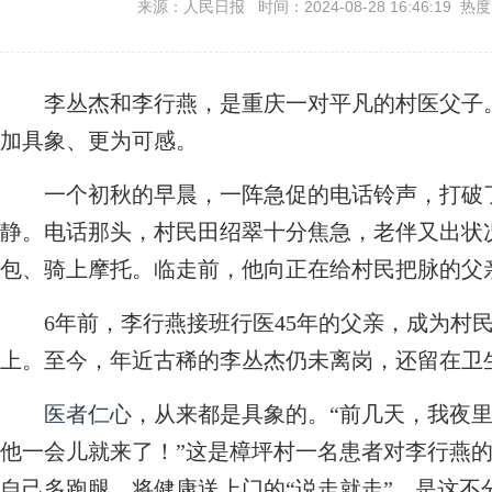
来源：人民日报 时间：2024-08-28 16:46:19 热
李丛杰和李行燕，是重庆一对平凡的村医父子。
加具象、更为可感。
一个初秋的早晨，一阵急促的电话铃声，打破了
静。电话那头，村民田绍翠十分焦急，老伴又出状
包、骑上摩托。临走前，他向正在给村民把脉的父
6年前，李行燕接班行医45年的父亲，成为村民
上。至今，年近古稀的李丛杰仍未离岗，还留在卫
医者仁心
，从来都是具象的。“前几天，我夜
他一会儿就来了！”这是樟坪村一名患者对李行燕
自己多跑腿、将健康送上门的“说走就走”，是这不