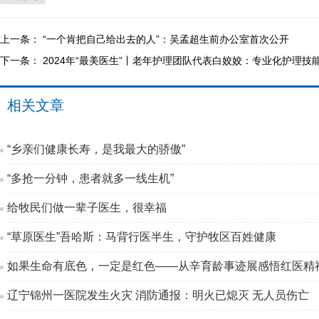
上一条：
“一个肯把自己给出去的人”：吴孟超生前办公室首次公开
下一条：
2024年“最美医生”丨老年护理团队代表白姣姣：专业化护理
相关文章
“乡亲们健康长寿，是我最大的骄傲”
“多抢一分钟，患者就多一线生机”
给牧民们做一辈子医生，很幸福
“草原医生”吾哈斯：马背行医半生，守护牧区百姓健康
如果生命有底色，一定是红色——从辛育龄事迹展感悟红医精
辽宁锦州一医院发生火灾 消防通报：明火已熄灭 无人员伤亡